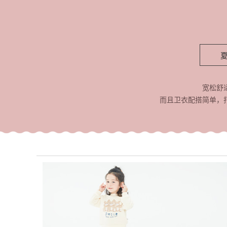
宽松舒
而且卫衣配搭简单，