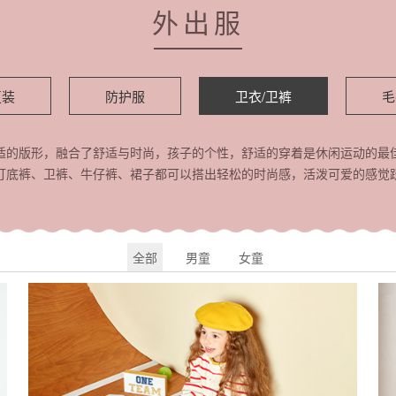
外出服
夏装
防护服
卫衣/卫裤
毛
适的版形，融合了舒适与时尚，孩子的个性，舒适的穿着是休闲运动的最
打底裤、卫裤、牛仔裤、裙子都可以搭出轻松的时尚感，活泼可爱的感觉
全部
男童
女童