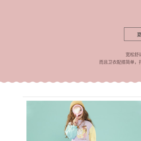
宽松舒
而且卫衣配搭简单，