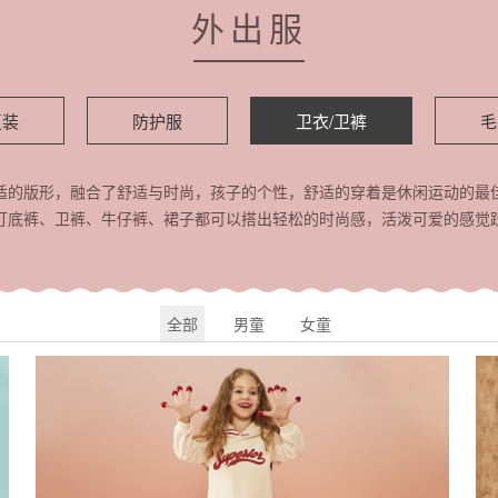
外出服
夏装
防护服
卫衣/卫裤
毛
适的版形，融合了舒适与时尚，孩子的个性，舒适的穿着是休闲运动的最
打底裤、卫裤、牛仔裤、裙子都可以搭出轻松的时尚感，活泼可爱的感觉
全部
男童
女童