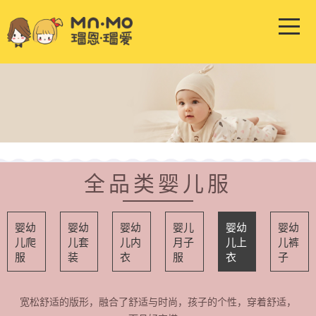
全品类婴儿服
婴幼
婴幼
婴幼
婴儿
婴幼
婴幼
儿爬
儿套
儿内
月子
儿上
儿裤
服
装
衣
服
衣
子
宽松舒适的版形，融合了舒适与时尚，孩子的个性，穿着舒适，