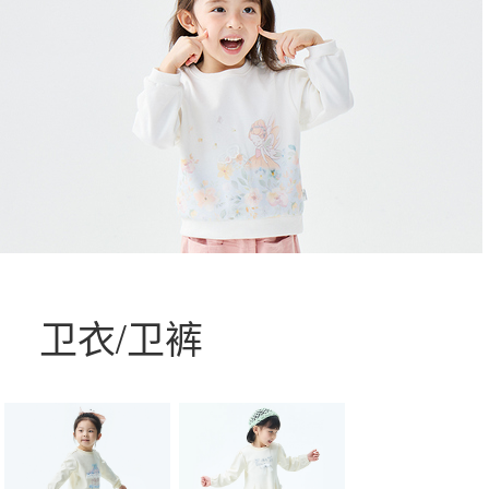
卫衣/卫裤