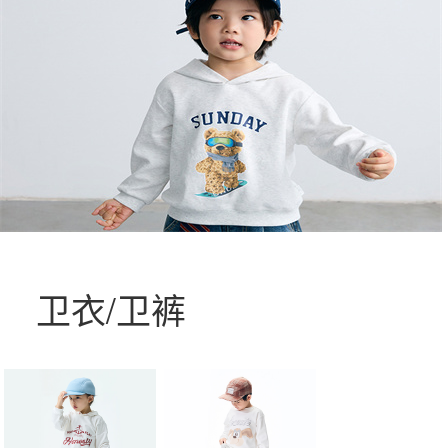
卫衣/卫裤